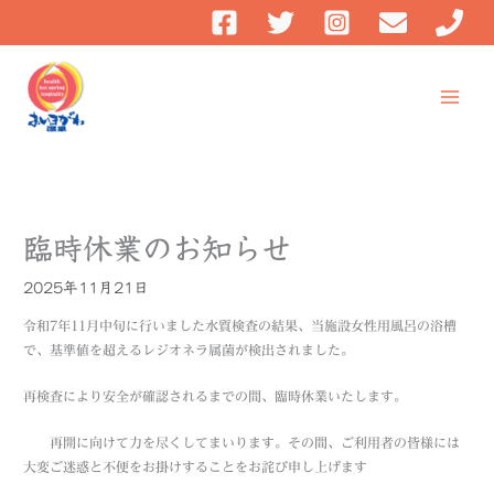
内
容
を
ス
キ
ッ
プ
臨時休業のお知らせ
2025年11月21日
令和7年11月中旬に行いました水質検査の結果、当施設女性用風呂の浴槽
で、基準値を超えるレジオネラ属菌が検出されました。
再検査により安全が確認されるまでの間、臨時休業いたします。
再開に向けて力を尽くしてまいります。その間、ご利用者の皆様には
大変ご迷惑と不便をお掛けすることをお詫び申し上げます